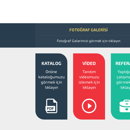
FOTOĞRAF GALERİSİ
Fotoğraf Galerimizi görmek için tıklayın
KATALOG
VİDEO
REFER
Online
Tanıtım
Yaptığ
kataloğumuzu
videomuzu
çalışma
görmek için
izlemek için
görmek 
tıklayın
tıklayın
tıkla
Müşteri Temsilcisi