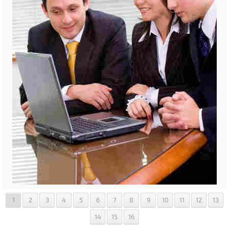
1
2
3
4
5
6
7
8
9
10
11
12
13
14
15
16