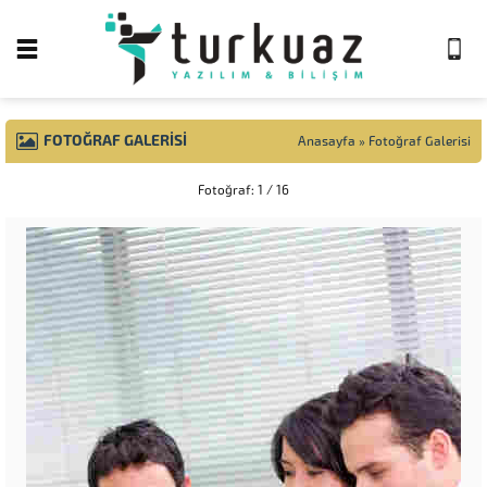
FOTOĞRAF GALERISI
Anasayfa
»
Fotoğraf Galerisi
Fotoğraf: 1 / 16