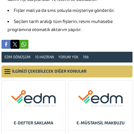
Fişler mail ya da sms yoluyla müşteriye gönderilir.
Seçilen tarih aralığı tüm fişlerin, resmi muhasebe
programına otomatik aktarım yapılır.
EDM DÖNÜŞÜM
10 HAZIRAN
YORUM YOK
198
İLGİNİZİ ÇEKEBİLECEK DİĞER KONULAR
E-DEFTER SAKLAMA
E-MÜSTAHSIL MAKBUZU