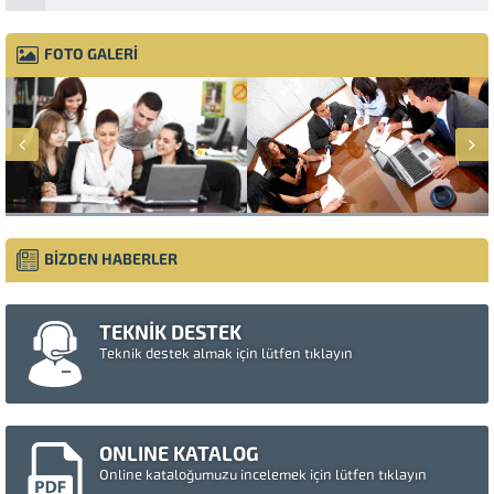
FOTO GALERİ
BİZDEN HABERLER
TEKNİK DESTEK
Teknik destek almak için lütfen tıklayın
ONLINE KATALOG
Online kataloğumuzu incelemek için lütfen tıklayın
Müşteri Temsilcisi