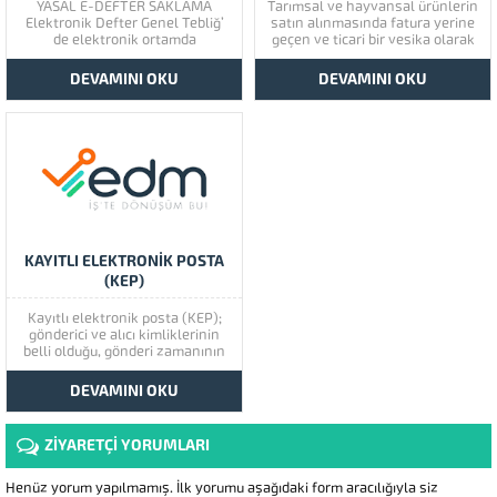
YASAL E-DEFTER SAKLAMA
Tarımsal ve hayvansal ürünlerin
Elektronik Defter Genel Tebliğ’
satın alınmasında fatura yerine
de elektronik ortamda
geçen ve ticari bir vesika olarak
oluşturulan E-Defterlerin her
kullanılan, kâğıt müstahsil
firmanın kendi bilgi işlem
makbuzu ile aynı hukuki
DEVAMINI OKU
DEVAMINI OKU
sistemlerinde saklanması
niteliklere sahip elektronik bir
zorunludur. Alternatif olarak E-
belgedir. E-Arşiv alt yapısıyla
Defter Saklama hizmeti
birebir aynıdır. Tek farkı çiftçiye
sağlayan entegratör firmalarda
dijital çıktı verilemez sadece
da saklanabilir. Kendi imkanları
kâğıt çıktı...
ile E-Defter saklayan
mükelleflerin; yetersiz güvenlik
duvarları, virüsler,...
KAYITLI ELEKTRONIK POSTA
(KEP)
Kayıtlı elektronik posta (KEP);
gönderici ve alıcı kimliklerinin
belli olduğu, gönderi zamanının
ve içeriğin değiştirilemediği,
uyuşmazlık durumunda hukuki
DEVAMINI OKU
geçerliliği olan güvenli
elektronik posta hizmetidir. KEP
sisteminde gönderi ile ilgili
ZİYARETÇİ YORUMLARI
aşağıdaki deliller oluşturulur ve
20 yıl süreyle saklanır:
Böylelikle, KEP sisteminin...
Henüz yorum yapılmamış. İlk yorumu aşağıdaki form aracılığıyla siz