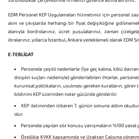
zorunluluklar çerçevesinde firmanızı güvence altına alırsınız.
EDM Personel KEP Uygulamaları hizmetimiz için personel sayını
alım ve çıkışlarda herhangi bir fiyat değişikliğine gidilmem
alanıyla bordrolarınız, ücret pusulalarınız, zaman çizelgele
ibralarınız, yıllarca İstanbul, Ankara yedeklemeli olarak EDM 
E-TEBLİGAT
Personele çeşitli nedenlerle (İşe geç kalma, kötü davran
disiplin suçları nedeniyle) gönderilebilen ihtarlar, person
kurumsal politikaların, uyulması gereken kuralların, görev 
bildirimi KEP üzerinden noter gücünde gönderilir.
KEP iletiminden itibaren 7. günün sonuna aldım okudu
olur.
Personele yapılan söz konusu yazışmaların %100 yasal ge
Özellikle KVKK kapsamında ve Uzaktan Çalışma yönetme