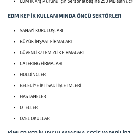
EDM IK Arşiv ürünü için personel başına 250 MB alan ücr
EDM KEP İK KULLANIMINDA ÖNCÜ SEKTÖRLER
SANAYİ KURULUŞLARI
BÜYÜK İNŞAAT FİRMALARI
GÜVENLİK/TEMİZLİK FİRMALARI
CATERING FİRMALARI
HOLDİNGLER
BELEDİYE İKTİSADİ İŞLETMLERİ
HASTANELER
OTELLER
ÖZEL OKULLAR