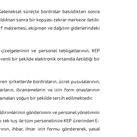
Geleneksel süreçte bordrolar basıldıktan sonra
ldıktan sonra bir kopyası tekrar merkeze iletilir.
arf malzemesi, ekipman ve dağıtım giderlerindeki
 çizelgelerinin ve personel tebligatlarının, KEP
venli bir şekilde elektronik ortamda iletildiği bir
ren şirketlerde bordroların, ücret pusulalarının,
tarların, ibranamelerin ve izin form onaylarının
maları yoğun bir şekilde tercih edilmektedir.
ldirimlerinin gönderimini ve personel yönetimini
p tek tuş ile tüm personelinize KEP üzerinden E-
rının, ihbar, ihtar izin formu göndererek, yasal