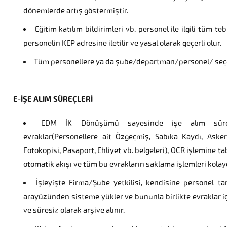
dönemlerde artış göstermiştir.
Eğitim katılım bildirimleri vb. personel ile ilgili tüm teb
personelin KEP adresine iletilir ve yasal olarak geçerli olur.
Tüm personellere ya da şube/departman/personel/ seçerek
E-İŞE ALIM SÜREÇLERİ
EDM İK Dönüşümü sayesinde işe alım süreçle
evraklar(Personellere ait Özgeçmiş, Sabıka Kaydı, Aske
Fotokopisi, Pasaport, Ehliyet vb. belgeleri), OCR işlemine t
otomatik akışı ve tüm bu evrakların saklama işlemleri kolayc
İşleyişte Firma/Şube yetkilisi, kendisine personel ta
arayüzünden sisteme yükler ve bununla birlikte evraklar içeri
ve süresiz olarak arşive alınır.