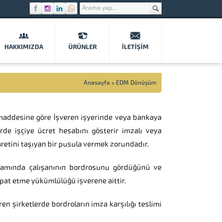
HAKKIMIZDA
ÜRÜNLER
İLETIŞIM
Anasayfa
»
EDM Dönüşüm
maddesine göre İşveren işyerinde veya bankaya
rde işçiye ücret hesabını gösterir imzalı veya
şaretini taşıyan bir pusula vermek zorundadır.
amında çalışanının bordrosunu gördüğünü ve
ispat etme yükümlülüğü işverene aittir.
en şirketlerde bordroların imza karşılığı teslimi