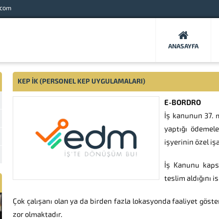
.com
ANASAYFA
KEP İK (PERSONEL KEP UYGULAMALARI)
E-BORDRO
İş kanunun 37. 
yaptığı ödemele
işyerinin özel i
İş Kanunu kaps
teslim aldığını 
Çok çalışanı olan ya da birden fazla lokasyonda faaliyet göster
zor olmaktadır.