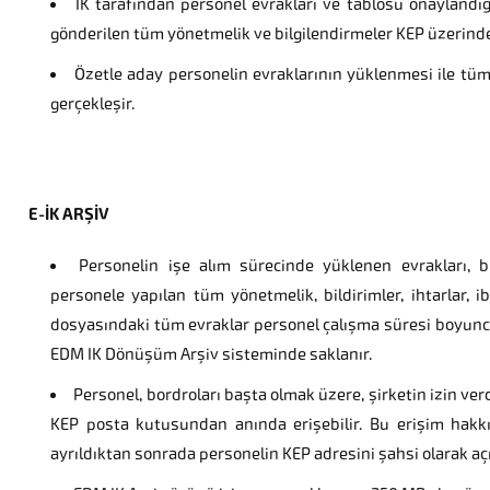
IK tarafından personel evrakları ve tablosu onaylandı
gönderilen tüm yönetmelik ve bilgilendirmeler KEP üzerinden
Özetle aday personelin evraklarının yüklenmesi ile tüm
gerçekleşir.
E-İK ARŞİV
Personelin işe alım sürecinde yüklenen evrakları, b
personele yapılan tüm yönetmelik, bildirimler, ihtarlar, 
dosyasındaki tüm evraklar personel çalışma süresi boyunca
EDM IK Dönüşüm Arşiv sisteminde saklanır.
Personel, bordroları başta olmak üzere, şirketin izin verdi
KEP posta kutusundan anında erişebilir. Bu erişim hakkı
ayrıldıktan sonrada personelin KEP adresini şahsi olarak açı