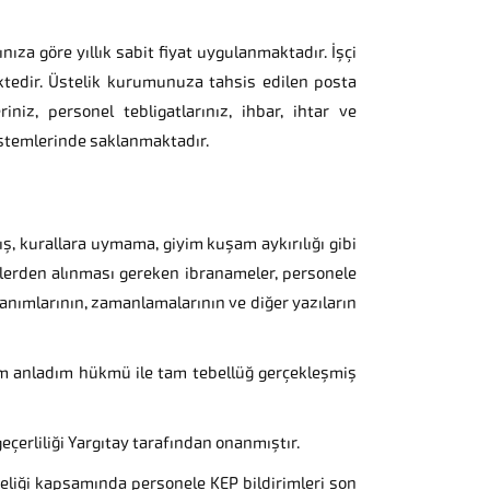
za göre yıllık sabit fiyat uygulanmaktadır. İşçi
ektedir. Üstelik kurumunuza tahsis edilen posta
riniz, personel tebligatlarınız, ihbar, ihtar ve
Sistemlerinde saklanmaktadır.
ış, kurallara uymama, giyim kuşam aykırılığı gibi
ellerden alınması gereken ibranameler, personele
tanımlarının, zamanlamalarının ve diğer yazıların
m anladım hükmü ile tam tebellüğ gerçekleşmiş
çerliliği Yargıtay tarafından onanmıştır.
liği kapsamında personele KEP bildirimleri son