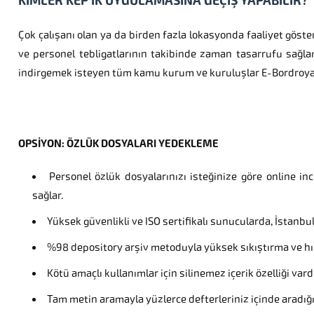
KİMLER KEP İK UYGULAMASINA GEÇİŞ YAPABİLİR?
Çok çalışanı olan ya da birden fazla lokasyonda faaliyet göste
ve personel tebligatlarının takibinde zaman tasarrufu sağl
indirgemek isteyen tüm kamu kurum ve kuruluşlar E-Bordroya g
OPSİYON: ÖZLÜK DOSYALARI YEDEKLEME
Personel özlük dosyalarınızı isteğinize göre online 
sağlar.
Yüksek güvenlikli ve ISO sertifikalı sunucularda, İstanbul
%98 depository arşiv metoduyla yüksek sıkıştırma ve hızl
Kötü amaçlı kullanımlar için silinemez içerik özelliği var
Tam metin aramayla yüzlerce defterleriniz içinde aradığın