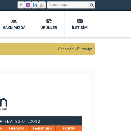
HAKKIMIZDA
ÜRÜNLER
İLETIŞIM
Anasayfa
»
E-İrsaliye