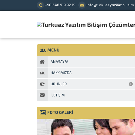
+90 546 919 92 19
info@turkuazyazilimbilisim
MENÜ
ANASAYFA
HAKKIMIZDA
ÜRÜNLER
İLETIŞIM
FOTO GALERİ