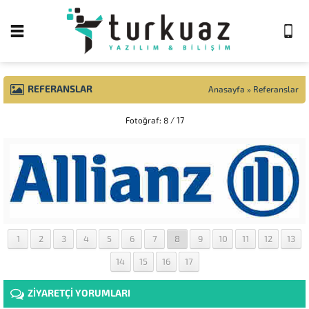
REFERANSLAR
Anasayfa
»
Referanslar
Fotoğraf: 8 / 17
1
2
3
4
5
6
7
8
9
10
11
12
13
14
15
16
17
ZİYARETÇİ YORUMLARI