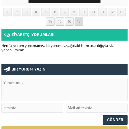
1
2
3
4
5
6
7
8
9
10
11
12
13
14
15
16
17
ZİYARETÇİ YORUMLARI
Henüz yorum yapılmamış. İlk yorumu aşağıdaki form aracılığıyla siz
yapabilirsiniz.
BİR YORUM YAZIN