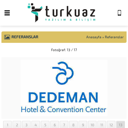
REFERANSLAR
Anasayfa
»
Referanslar
Fotoğraf: 13 / 17
1
2
3
4
5
6
7
8
9
10
11
12
13