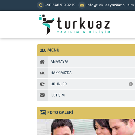
+90 546 919 92 19
info@turkuazyazilimbilisim
MENÜ
ANASAYFA
HAKKIMIZDA
ÜRÜNLER
İLETIŞIM
FOTO GALERİ