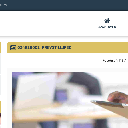
.com
ANASAYFA
024828002_PREVSTILL.JPEG
Fotoğraf: 118 /
126