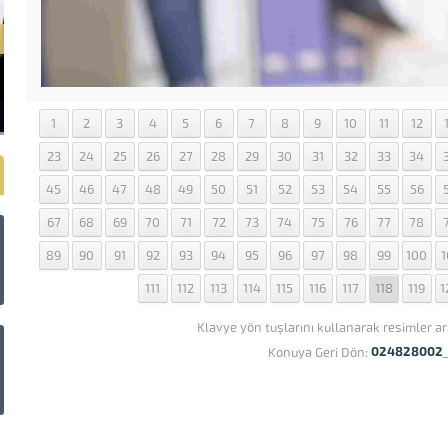
1
2
3
4
5
6
7
8
9
10
11
12
23
24
25
26
27
28
29
30
31
32
33
34
45
46
47
48
49
50
51
52
53
54
55
56
67
68
69
70
71
72
73
74
75
76
77
78
89
90
91
92
93
94
95
96
97
98
99
100
1
111
112
113
114
115
116
117
118
119
1
Klavye yön tuşlarını kullanarak resimler ar
024828002_p
Konuya Geri Dön: