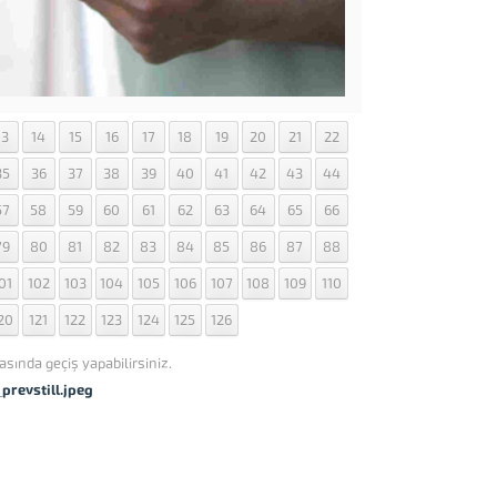
13
14
15
16
17
18
19
20
21
22
35
36
37
38
39
40
41
42
43
44
57
58
59
60
61
62
63
64
65
66
79
80
81
82
83
84
85
86
87
88
01
102
103
104
105
106
107
108
109
110
20
121
122
123
124
125
126
asında geçiş yapabilirsiniz.
revstill.jpeg