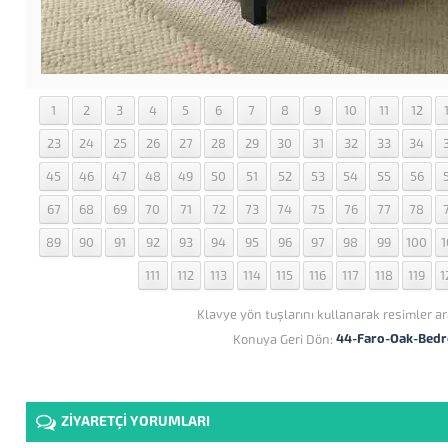
1
2
3
4
5
6
7
8
9
10
11
12
23
24
25
26
27
28
29
30
31
32
33
34
45
46
47
48
49
50
51
52
53
54
55
56
67
68
69
70
71
72
73
74
75
76
77
78
89
90
91
92
93
94
95
96
97
98
99
100
1
111
112
113
114
115
116
117
118
119
1
Klavye yön tuşlarını kullanarak resimler ar
44-Faro-Oak-Bed
Konuya Geri Dön:
ZİYARETÇİ YORUMLARI