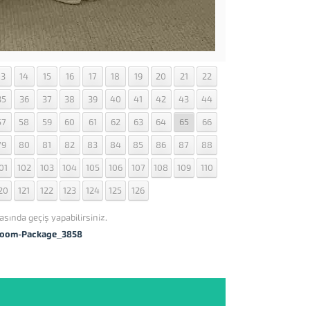
13
14
15
16
17
18
19
20
21
22
35
36
37
38
39
40
41
42
43
44
57
58
59
60
61
62
63
64
65
66
79
80
81
82
83
84
85
86
87
88
01
102
103
104
105
106
107
108
109
110
20
121
122
123
124
125
126
asında geçiş yapabilirsiniz.
room-Package_3858