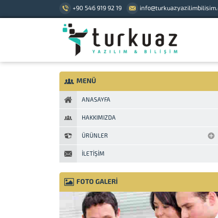
+90 546 919 92 19
info@turkuazyazilimbilisim
MENÜ
ANASAYFA
HAKKIMIZDA
ÜRÜNLER
İLETIŞIM
FOTO GALERİ