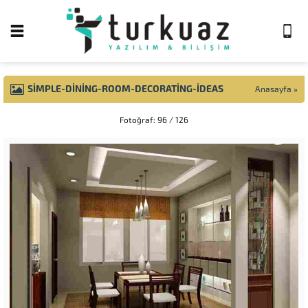
SIMPLE-DINING-ROOM-DECORATING-IDEAS
Anasayfa
»
Fotoğraf: 96 / 126