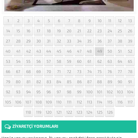
1
2
3
4
5
6
7
8
9
10
11
12
13
14
15
16
17
18
19
20
21
22
23
24
25
26
27
28
29
30
31
32
33
34
35
36
37
38
39
40
41
42
43
44
45
46
47
48
49
50
51
52
53
54
55
56
57
58
59
60
61
62
63
64
65
66
67
68
69
70
71
72
73
74
75
76
77
78
79
80
81
82
83
84
85
86
87
88
89
90
91
92
93
94
95
96
97
98
99
100
101
102
103
104
105
106
107
108
109
110
111
112
113
114
115
116
117
118
119
120
121
122
123
124
125
126
ZİYARETÇİ YORUMLARI