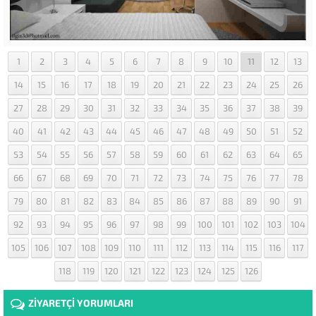
1
2
3
4
5
6
7
8
9
10
11
12
13
14
15
16
17
18
19
20
21
22
23
24
25
26
27
28
29
30
31
32
33
34
35
36
37
38
39
40
41
42
43
44
45
46
47
48
49
50
51
52
53
54
55
56
57
58
59
60
61
62
63
64
65
66
67
68
69
70
71
72
73
74
75
76
77
78
79
80
81
82
83
84
85
86
87
88
89
90
91
92
93
94
95
96
97
98
99
100
101
102
103
104
105
106
107
108
109
110
111
112
113
114
115
116
117
118
119
120
121
122
123
124
125
126
ZİYARETÇİ YORUMLARI