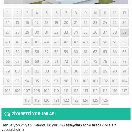
1
2
3
4
5
6
7
8
9
10
11
12
13
14
15
16
17
18
19
20
21
22
23
24
25
26
27
28
29
30
31
32
33
34
35
36
37
38
39
40
41
42
43
44
45
46
47
48
49
50
51
52
53
54
55
56
57
58
59
60
61
62
63
64
65
66
67
68
69
70
71
72
73
74
75
76
77
78
79
80
81
82
83
84
85
86
87
88
89
90
91
92
93
94
95
96
97
98
99
100
101
102
103
104
105
106
107
108
109
110
111
112
113
114
115
116
117
118
119
120
121
122
123
124
125
126
ZİYARETÇİ YORUMLARI
Henüz yorum yapılmamış. İlk yorumu aşağıdaki form aracılığıyla siz
yapabilirsiniz.