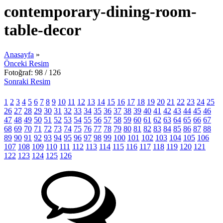
contemporary-dining-room-
table-decor
Anasayfa
»
Önceki Resim
Fotoğraf: 98 / 126
Sonraki Resim
1
2
3
4
5
6
7
8
9
10
11
12
13
14
15
16
17
18
19
20
21
22
23
24
25
26
27
28
29
30
31
32
33
34
35
36
37
38
39
40
41
42
43
44
45
46
47
48
49
50
51
52
53
54
55
56
57
58
59
60
61
62
63
64
65
66
67
68
69
70
71
72
73
74
75
76
77
78
79
80
81
82
83
84
85
86
87
88
89
90
91
92
93
94
95
96
97
98
99
100
101
102
103
104
105
106
107
108
109
110
111
112
113
114
115
116
117
118
119
120
121
122
123
124
125
126