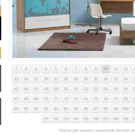
1
2
3
4
5
6
7
8
9
10
11
12
23
24
25
26
27
28
29
30
31
32
33
34
45
46
47
48
49
50
51
52
53
54
55
56
67
68
69
70
71
72
73
74
75
76
77
78
89
90
91
92
93
94
95
96
97
98
99
100
1
111
112
113
114
115
116
117
118
119
1
Klavye yön tuşlarını kullanarak resimler ar