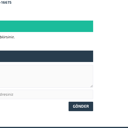
-16675
lirsiniz.