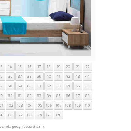
13
14
15
16
17
18
19
20
21
22
35
36
37
38
39
40
41
42
43
44
57
58
59
60
61
62
63
64
65
66
79
80
81
82
83
84
85
86
87
88
01
102
103
104
105
106
107
108
109
110
20
121
122
123
124
125
126
asında geçiş yapabilirsiniz.