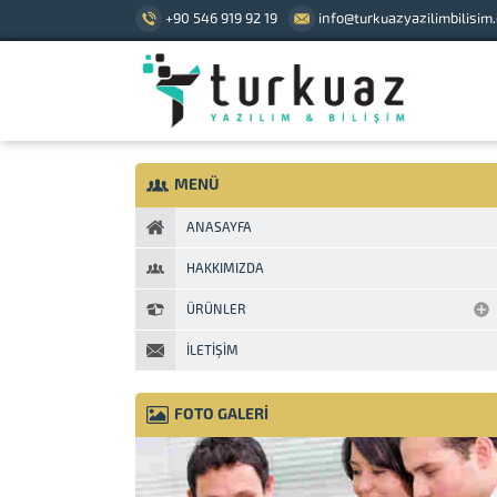
+90 546 919 92 19
info@turkuazyazilimbilisim
MENÜ
ANASAYFA
HAKKIMIZDA
ÜRÜNLER
İLETIŞIM
FOTO GALERİ